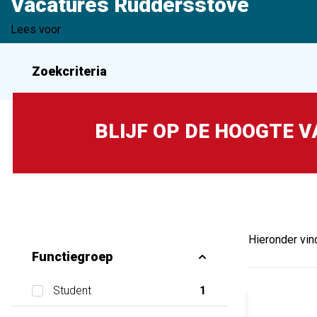
Vacatures Ruddersstove
Lees voor
Zoekcriteria
BLIJF OP DE HOOGTE 
Hieronder vin
Functiegroep
Student
1