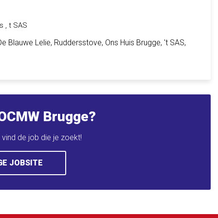
s , t SAS
De Blauwe Lelie, Ruddersstove, Ons Huis Brugge, 't SAS,
ij OCMW Brugge?
ind de job die je zoekt!
E JOBSITE