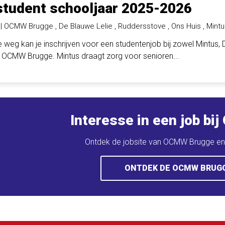
tudent schooljaar 2025-2026
t
OCMW Brugge , De Blauwe Lelie , Ruddersstove , Ons Huis , Mintu
 weg kan je inschrijven voor een studentenjob bij zowel Mintus, 
OCMW Brugge. Mintus draagt zorg voor senioren...
Interesse in een job b
Ontdek de jobsite van OCMW Brugge en v
ONTDEK DE OCMW BRUGG