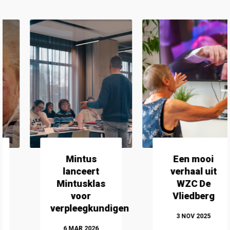
Mintus
Een mooi
lanceert
verhaal uit
Mintusklas
WZC De
voor
Vliedberg
verpleegkundigen
3
NOV
2025
6
MAR
2026