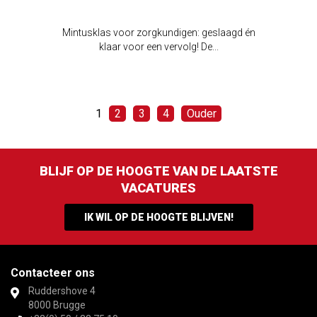
Mintusklas voor zorgkundigen: geslaagd én
klaar voor een vervolg! De...
1
2
3
4
Ouder
BLIJF OP DE HOOGTE VAN DE LAATSTE
VACATURES
IK WIL OP DE HOOGTE BLIJVEN!
Contacteer ons
Ruddershove 4
8000 Brugge